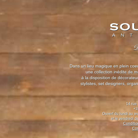
Dans un lieu magique en plein coeur
une collection inédite de 
à la disposition de décorate
stylistes, set designers, org
14 rue
+3
Ouvert du lundi au j
et le vendredi 
Condition
Con