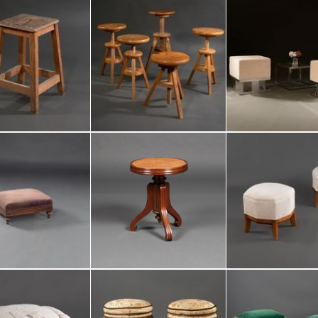
époque :
référence :
nombre total 
fait partie d
Ajouter à 