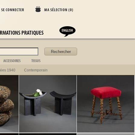
SE CONNECTER
MA SÉLECTION (
0
)
D
RMATIONS PRATIQUES
ACCESSOIRES
TISSUS
Coffret
Couverture
ées 1940
Contemporain
Acc. de bureau
Coussin
Acc. de cheminée
Rideaux
f
Acc. de toilette
Dessus de lit
Valise
Nappe
Acc. de la table
Drap
Cadre photo
Argenterie
Cuisine
Vaisselle
Verrerie