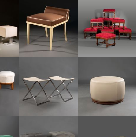
/
69
d'articles :
'un ensemble :
non
ma sélection