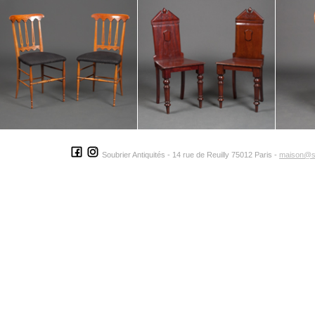
Soubrier Antiquités - 14 rue de Reuilly 75012 Paris -
maison@s