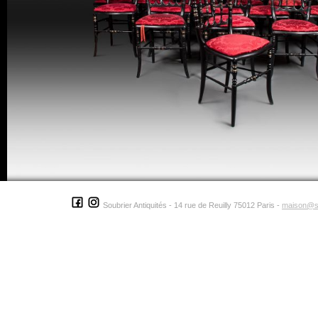
Soubrier Antiquités - 14 rue de Reuilly 75012 Paris -
maison@s