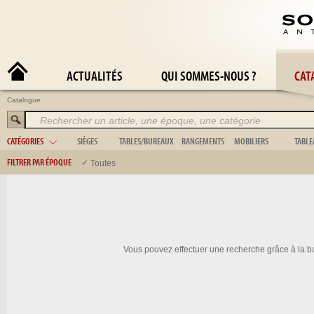
A
ACTUALITÉS
QUI SOMMES-NOUS ?
CAT
Catalogue
CATÉGORIES
SIÈGES
TABLES/BUREAUX
RANGEMENTS
MOBILIERS
TABL
Banquette
Bureau
Armoire
Boiserie
Abst
FILTRER PAR ÉPOQUE
Toutes
Canapé
Coiffeuse
Bibliothèque
Chevalet
Nat
Chaise
Guéridon
Buffet
Escabeau
Orie
Fauteuil
Secrétaire
Coffre
Musique
Pay
Méridienne
Table
Commode
Jardinière
Port
Tabouret
Table basse
Étagère
Lit
Scè
Salon
Table roulante
Vaisselier
Meuble de jardin
Tapi
Console
Vitrine
Miroir & psyché
Div
Chevet
Vestiaire
Paravent
Anim
Salle à manger
Stèle
Vous pouvez effectuer une recherche grâce à la ba
Tapis
Chambre