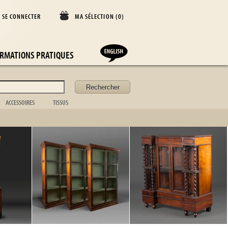
SE CONNECTER
MA SÉLECTION (
0
)
D
RMATIONS PRATIQUES
ACCESSOIRES
TISSUS
Coffret
Couverture
Acc. de bureau
Coussin
Acc. de cheminée
Rideaux
f
Acc. de toilette
Dessus de lit
Valise
Nappe
Acc. de la table
Drap
Cadre photo
Argenterie
Cuisine
/
8
Vaisselle
Verrerie