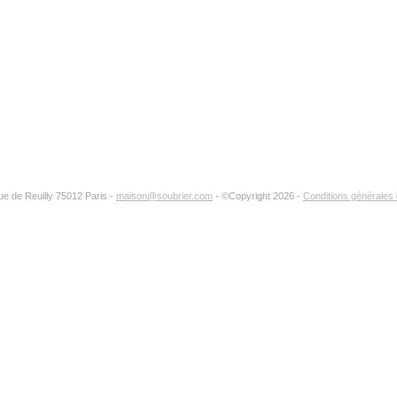
époque :
référence :
nombre total 
fait partie d
rue de Reuilly 75012 Paris -
maison@soubrier.com
- ©Copyright 2026 -
Conditions générales d
Ajouter à 