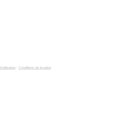
d'articles :
'un ensemble :
non
'utilisation
-
Conditions de location
ma sélection