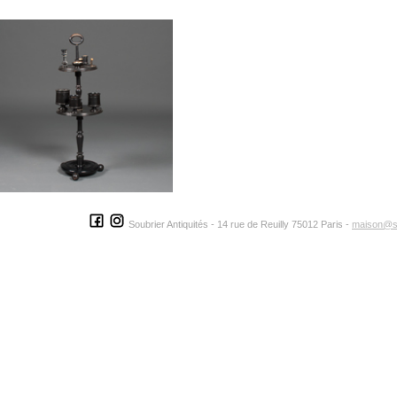
Soubrier Antiquités - 14 rue de Reuilly 75012 Paris -
maison@s