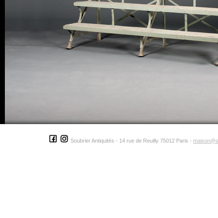
Soubrier Antiquités - 14 rue de Reuilly 75012 Paris -
maison@s