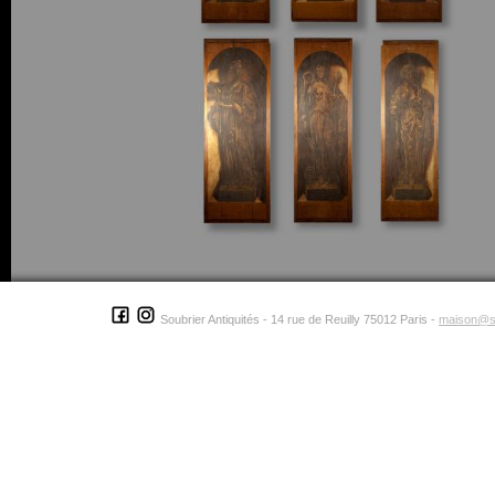
Soubrier Antiquités - 14 rue de Reuilly 75012 Paris -
maison@s