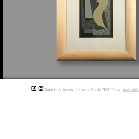
Soubrier Antiquités - 14 rue de Reuilly 75012 Paris -
maison@s