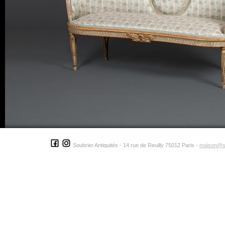
Soubrier Antiquités - 14 rue de Reuilly 75012 Paris -
maison@s