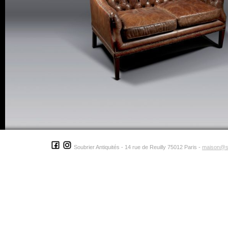
Soubrier Antiquités - 14 rue de Reuilly 75012 Paris -
maison@s