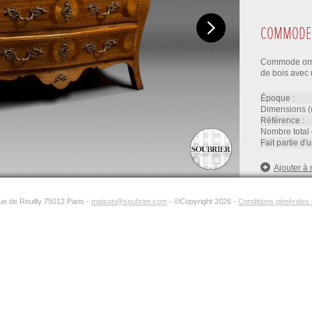
COMMODE 
Commode orné
de bois avec 
époque :
dimensions (
référence :
nombre total 
fait partie d
Ajouter à 
rue de Reuilly 75012 Paris -
maison@soubrier.com
- ©Copyright 2026 -
Conditions générales d