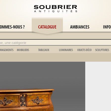
SOMMES-NOUS ?
CATALOGUE
AMBIANCES
INFO
ANGEMENTS
MOBILIERS
TABLEAUX
LUMINAIRES
OBJETS DÉCO
SCULPTURES
Armoire
Boiserie
Abstrait
Applique
Cache-pot
Animalier
Bibliothèque
Chevalet
Nature morte
Bougeoir
Cage
Buste
Buffet
Escabeau
Orientaliste
Candélabre
Coupe
Figuratif
Coffre
Musique
Paysage
Girandole
Jouet
Non figurati
Commode
Jardinière
Portrait
Lampadaire
Scientifique
Art Africain
Étagère
Lit
Scène de genre
Lampe
Pendule
Bronze
Vaisselier
Meuble de jardin
Tapisserie
Lustre
Vase
Vitrine
Miroir & psyché
Divers
Coquillage
Vestiaire
Paravent
Animalier
Sujet
Stèle
Vènerie
Tapis
Vannerie
Chambre