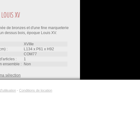
LOUIS XV
e de bronzes et d'une fine marqueterie
un dessus bois, époque Louis XV.
XVIIIe
cm) :
L134
x
P61
x
H92
COM77
d'articles :
1
'un ensemble :
non
ma sélection
'utilisation
-
Conditions de location