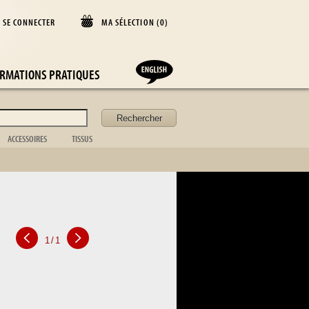
SE CONNECTER
MA SÉLECTION (
0
)
D
RMATIONS PRATIQUES
ACCESSOIRES
TISSUS
Coffret
Couverture
Acc. de bureau
Coussin
Acc. de cheminée
Rideaux
f
Acc. de toilette
Dessus de lit
Valise
Nappe
Acc. de la table
Drap
Cadre photo
Argenterie
Cuisine
1
/
1
Vaisselle
Verrerie