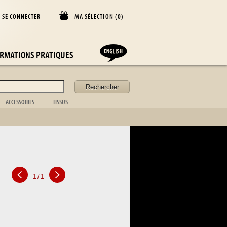
SE CONNECTER
MA SÉLECTION (
0
)
D
RMATIONS PRATIQUES
ACCESSOIRES
TISSUS
Coffret
Couverture
Acc. de bureau
Coussin
Acc. de cheminée
Rideaux
f
Acc. de toilette
Dessus de lit
Valise
Nappe
Acc. de la table
Drap
Cadre photo
Argenterie
Cuisine
1
/
1
Vaisselle
Verrerie