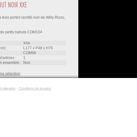
UT NOIR XXE
trois portes lamifié noir de Willy Rizzo,
e de petits bahuts COM104
XXe
cm) :
L177
x
P48
x
H76
COM98
d'articles :
1
'un ensemble :
non
ma sélection
'utilisation
-
Conditions de location