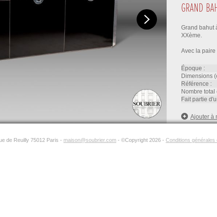
GRAND BAH
Grand bahut à 
XXème.
Avec la pair
époque :
dimensions (
référence :
nombre total 
fait partie d
Ajouter à 
rue de Reuilly 75012 Paris -
maison@soubrier.com
- ©Copyright 2026 -
Conditions générales d