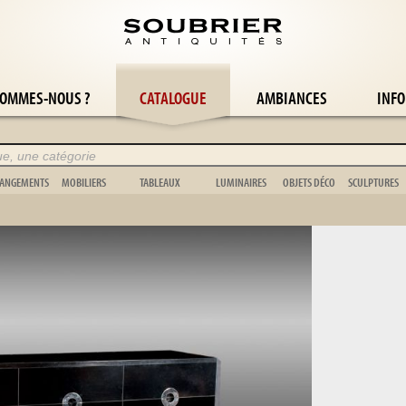
SOMMES-NOUS ?
CATALOGUE
AMBIANCES
INFO
ANGEMENTS
MOBILIERS
TABLEAUX
LUMINAIRES
OBJETS DÉCO
SCULPTURES
Armoire
Boiserie
Abstrait
Applique
Cache-pot
Animalier
Bibliothèque
Chevalet
Nature morte
Bougeoir
Cage
Buste
Buffet
Escabeau
Orientaliste
Candélabre
Coupe
Figuratif
Coffre
Musique
Paysage
Girandole
Jouet
Non figurati
Commode
Jardinière
Portrait
Lampadaire
Scientifique
Art Africain
Étagère
Lit
Scène de genre
Lampe
Pendule
Bronze
Vaisselier
Meuble de jardin
Tapisserie
Lustre
Vase
Vitrine
Miroir & psyché
Divers
Coquillage
Vestiaire
Paravent
Animalier
Sujet
Stèle
Vènerie
Tapis
Vannerie
Chambre