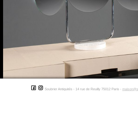
Soubrier Antiquités - 14 rue de Reuilly 75012 Paris -
maison@s