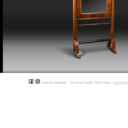
Soubrier Antiquités - 14 rue de Reuilly 75012 Paris -
maison@s