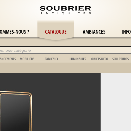
SOMMES-NOUS ?
CATALOGUE
AMBIANCES
INFO
ANGEMENTS
MOBILIERS
TABLEAUX
LUMINAIRES
OBJETS DÉCO
SCULPTURES
Armoire
Boiserie
Abstrait
Applique
Cache-pot
Animalier
Bibliothèque
Chevalet
Nature morte
Bougeoir
Cage
Buste
Buffet
Escabeau
Orientaliste
Candélabre
Coupe
Figuratif
Coffre
Musique
Paysage
Girandole
Jouet
Non figurati
Commode
Jardinière
Portrait
Lampadaire
Scientifique
Art Africain
Étagère
Lit
Scène de genre
Lampe
Pendule
Bronze
Vaisselier
Meuble de jardin
Tapisserie
Lustre
Vase
Vitrine
Miroir & psyché
Divers
Coquillage
Vestiaire
Paravent
Animalier
Sujet
Stèle
Vènerie
Tapis
Vannerie
Chambre