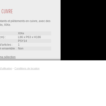
 CUIVRE
ants et piètements en cuivre, avec des
is, XIXe.
XIXe
cm) :
L86
x
P63
x
H186
PSY14
d'articles :
1
'un ensemble :
non
ma sélection
'utilisation
-
Conditions de location