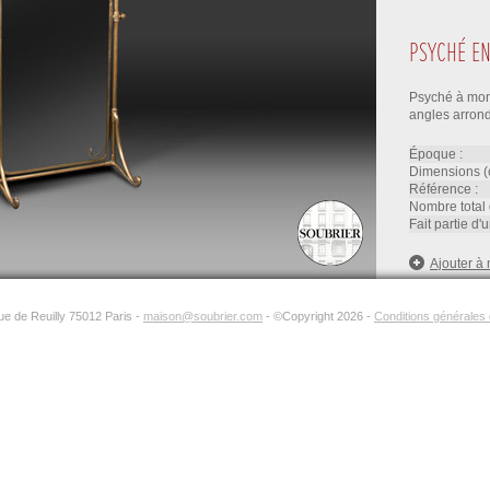
PSYCHÉ EN
Psyché à mont
angles arrond
époque :
dimensions (
référence :
nombre total 
fait partie d
Ajouter à 
rue de Reuilly 75012 Paris -
maison@soubrier.com
- ©Copyright 2026 -
Conditions générales d