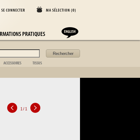
SE CONNECTER
MA SÉLECTION (
0
)
D
RMATIONS PRATIQUES
ACCESSOIRES
TISSUS
Coffret
Couverture
Acc. de bureau
Coussin
Acc. de cheminée
Rideaux
f
Acc. de toilette
Dessus de lit
Valise
Nappe
Acc. de la table
Drap
Cadre photo
Argenterie
Cuisine
1
/
1
Vaisselle
Verrerie