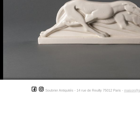
Soubrier Antiquités - 14 rue de Reuilly 75012 Paris -
maison@s