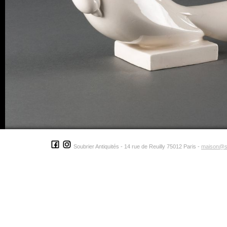
Soubrier Antiquités - 14 rue de Reuilly 75012 Paris -
maison@s