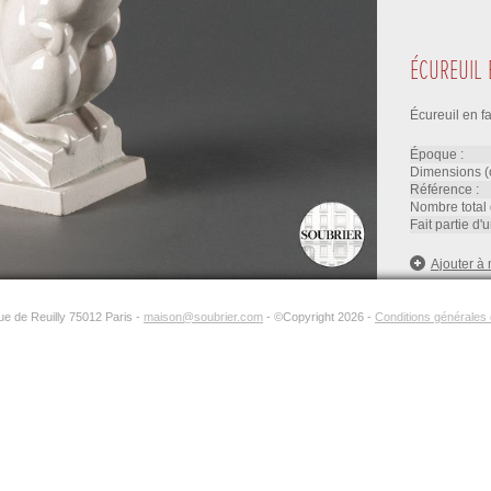
ÉCUREUIL 
Écureuil en f
époque :
dimensions (
référence :
nombre total 
fait partie d
Ajouter à 
rue de Reuilly 75012 Paris -
maison@soubrier.com
- ©Copyright 2026 -
Conditions générales d