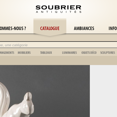
SOMMES-NOUS ?
CATALOGUE
AMBIANCES
INFO
ANGEMENTS
MOBILIERS
TABLEAUX
LUMINAIRES
OBJETS DÉCO
SCULPTURES
Armoire
Boiserie
Abstrait
Applique
Cache-pot
Animalier
Bibliothèque
Chevalet
Nature morte
Bougeoir
Cage
Buste
Buffet
Escabeau
Orientaliste
Candélabre
Coupe
Figuratif
Coffre
Musique
Paysage
Girandole
Jouet
Non figurati
Commode
Jardinière
Portrait
Lampadaire
Scientifique
Art Africain
Étagère
Lit
Scène de genre
Lampe
Pendule
Bronze
Vaisselier
Meuble de jardin
Tapisserie
Lustre
Vase
Vitrine
Miroir & psyché
Divers
Coquillage
Vestiaire
Paravent
Animalier
Sujet
Stèle
Vènerie
Tapis
Vannerie
Chambre