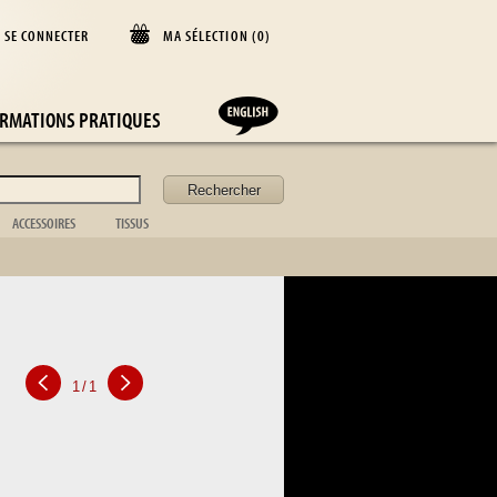
SE CONNECTER
MA SÉLECTION (
0
)
D
RMATIONS PRATIQUES
ACCESSOIRES
TISSUS
Coffret
Couverture
Acc. de bureau
Coussin
Acc. de cheminée
Rideaux
f
Acc. de toilette
Dessus de lit
Valise
Nappe
Acc. de la table
Drap
Cadre photo
Argenterie
Cuisine
1
/
1
Vaisselle
Verrerie