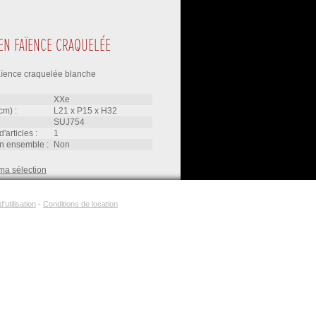
EN FAÏENCE CRAQUELÉE
aïence craquelée blanche
XXe
cm) :
L21
x
P15
x
H32
SUJ754
d'articles :
1
'un ensemble :
non
ma sélection
'utilisation
-
Conditions de location